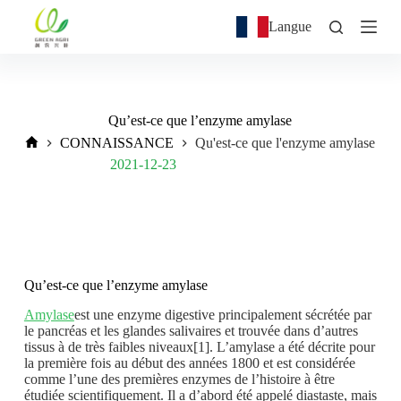
P
Langue
a
s
s
e
r
a
Qu’est-ce que l’enzyme amylase
u
CONNAISSANCE
Qu'est-ce que l'enzyme amylase
c
o
Post Views:
715
2021-12-23
n
t
e
n
u
Qu’est-ce que l’enzyme amylase
Amylase
est une enzyme digestive principalement sécrétée par
le pancréas et les glandes salivaires et trouvée dans d’autres
tissus à de très faibles niveaux[1]. L’amylase a été décrite pour
la première fois au début des années 1800 et est considérée
comme l’une des premières enzymes de l’histoire à être
étudiée scientifiquement. Il a d’abord été appelé diastaste, mais