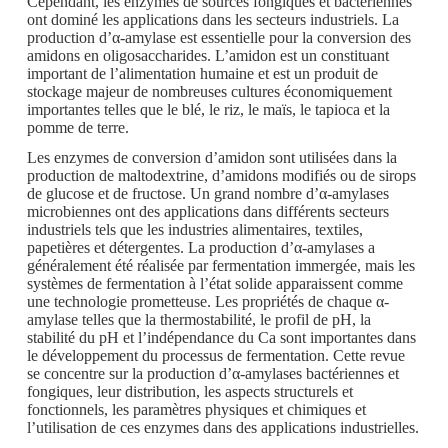
Cependant, les enzymes de sources fongiques et bactériennes
ont dominé les applications dans les secteurs industriels. La
production d’α-amylase est essentielle pour la conversion des
amidons en oligosaccharides. L’amidon est un constituant
important de l’alimentation humaine et est un produit de
stockage majeur de nombreuses cultures économiquement
importantes telles que le blé, le riz, le maïs, le tapioca et la
pomme de terre.
Les enzymes de conversion d’amidon sont utilisées dans la
production de maltodextrine, d’amidons modifiés ou de sirops
de glucose et de fructose. Un grand nombre d’α-amylases
microbiennes ont des applications dans différents secteurs
industriels tels que les industries alimentaires, textiles,
papetières et détergentes. La production d’α-amylases a
généralement été réalisée par fermentation immergée, mais les
systèmes de fermentation à l’état solide apparaissent comme
une technologie prometteuse. Les propriétés de chaque α-
amylase telles que la thermostabilité, le profil de pH, la
stabilité du pH et l’indépendance du Ca sont importantes dans
le développement du processus de fermentation. Cette revue
se concentre sur la production d’α-amylases bactériennes et
fongiques, leur distribution, les aspects structurels et
fonctionnels, les paramètres physiques et chimiques et
l’utilisation de ces enzymes dans des applications industrielles.