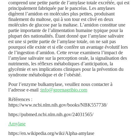
comprend une petite partie de l’amylase totale excrétée, qui est
principalement fabriquée par le pancréas. Les amylases
digèrent l’amidon en molécules plus petites, produisant
finalement du maltose, qui à son tour est clivé en deux
molécules de glucose par la maltase. L’amidon constitue une
partie importante de l’alimentation humaine typique pour la
plupart des nationalités. Étant donné que l’amylase salivaire
est une si petite partie de l’amylase totale, on ne sait pas
pourquoi elle existe et si elle confère un avantage évolutif lors
de l’ingestion d’amidon. Cette revue examinera l’impact de
l’amylase salivaire sur la perception orale, la signalisation des
nutriments, les réflexes métaboliques d’anticipation, la
glycémie et ses implications cliniques pour la prévention du
syndrome métabolique et de l’obésité.
Pour l’enzyme bulkamylase, veuillez nous contacter à
l’adresse e-mail :
info@greenagribio.com
Références :
https://www.ncbi.nlm.nih.gov/books/NBK557738/
https://pubmed.ncbi.nlm.nih.gov/24031565/
Amylase
https://en.wikipedia.org/wiki/Alpha-amylase