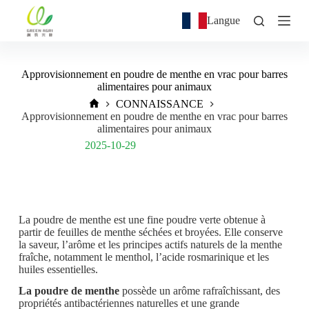
P
Langue
a
s
s
e
Approvisionnement en poudre de menthe en vrac pour barres
r
alimentaires pour animaux
a
u
CONNAISSANCE
c
Approvisionnement en poudre de menthe en vrac pour barres
o
alimentaires pour animaux
n
Post Views:
321
2025-10-29
t
e
n
u
La poudre de menthe est une fine poudre verte obtenue à
partir de feuilles de menthe séchées et broyées. Elle conserve
la saveur, l’arôme et les principes actifs naturels de la menthe
fraîche, notamment le menthol, l’acide rosmarinique et les
huiles essentielles.
La poudre de menthe
possède un arôme rafraîchissant, des
propriétés antibactériennes naturelles et une grande